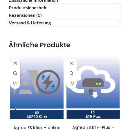
Produktsicherheit
Rezensionen (0)
Versand & Lieferung
Ähnliche Produkte
IN DEN WARENKORB
IN DEN WARENKORB
Agfeo ES ETH-Plus –
Agfeo ES Klick – online
Ag