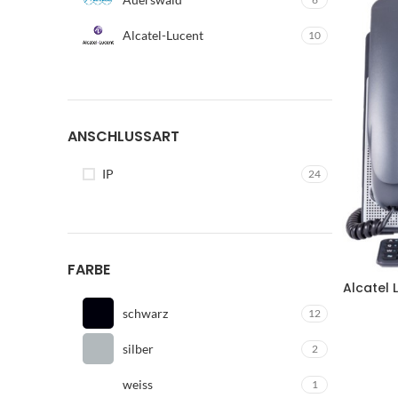
Alcatel-Lucent
10
ANSCHLUSSART
Bü
IP
24
B
Bü
FARBE
Alcatel 
Be
schwarz
12
Fu
silber
L
2
W
weiss
1