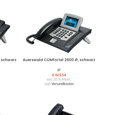
Büroausstattung
Stöbern Sie in unserem aktuell
verfügbaren Produktsortiment
, schwarz
Auerswald COMfortel 2600 IP, schwarz
IP
€
423,54
inkl. 20 % MwSt.
zzgl.
Versandkosten