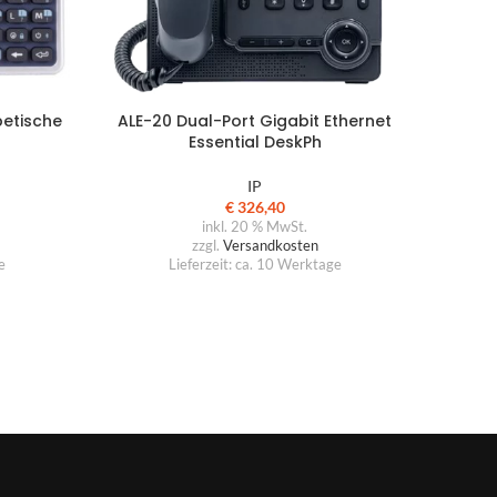
betische
ALE-20 Dual-Port Gigabit Ethernet
Essential DeskPh
IP
€
326,40
inkl. 20 % MwSt.
zzgl.
Versandkosten
e
Lieferzeit:
ca. 10 Werktage