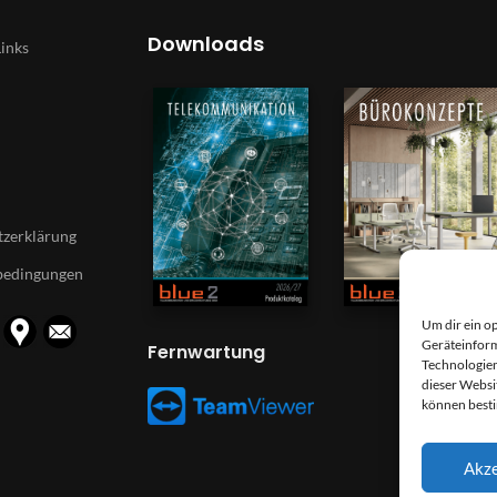
Downloads
Links
zerklärung
bedingungen
Um dir ein o
Geräteinform
Fernwartung
Technologien
dieser Websi
können best
Akze