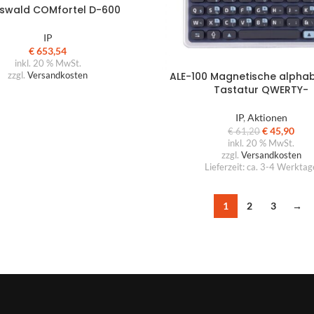
swald COMfortel D-600
IP
€
653,54
inkl. 20 % MwSt.
ALE-100 Magnetische alpha
zzgl.
Versandkosten
Tastatur QWERTY-
IP
,
Aktionen
€
45,90
€
61,20
inkl. 20 % MwSt.
zzgl.
Versandkosten
Lieferzeit:
ca. 3-4 Werktag
1
2
3
→