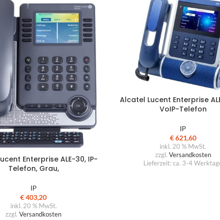
roausstattung
Alcatel Lucent Enterprise A
VoIP-Telefon
Abverkauf
üromöbel
IP
€
621,60
rodrehsessel
inkl. 20 % MwSt.
zzgl.
Versandkosten
Lucent Enterprise ALE-30, IP-
suchersessel
Lieferzeit:
ca. 3-4 Werktag
Telefon, Grau,
nktionale Drehsessel
IP
oungemöbel
€
403,20
inkl. 20 % MwSt.
artebereichmöbel
zzgl.
Versandkosten