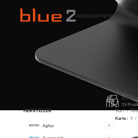
HOME
SHOP
PORTFOLIO
BÜROA
15 Prod
HERSTELLER
Start
Tel
Karte
9
Agfeo
9
Auerswald
6