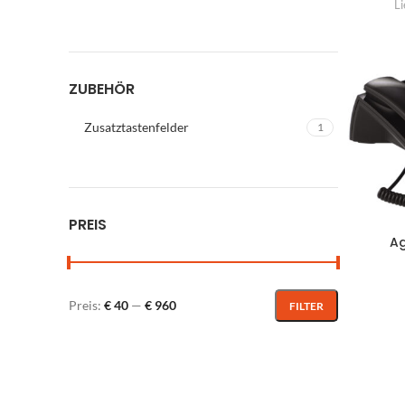
Li
B
E
O
ZUBEHÖR
G
Zusatztastenfelder
1
M
Sp
Ra
PREIS
Ar
Ag
Pr
B
Preis:
€ 40
—
€ 960
FILTER
S