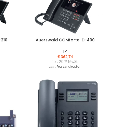
-210
Auerswald COMfortel D-400
IP
€
362,74
inkl. 20 % MwSt.
zzgl.
Versandkosten