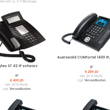
eferzeit:
ca. 3-4 Werktage
üroküche
mpfangstheken
utdoormöbel
arderobensysteme
ülltrennsysteme
inde
umakustik | Mooswall
Auerswald COMfortel 1400 IP
beitsplatzoptimierung
feo ST 42 IP schwarz
IP
äsentationstechnik
€
289,10
IP
inkl. 20 % MwSt.
eleuchtungen
€
409,20
zzgl.
Versandkosten
inkl. 20 % MwSt.
chauraum
zzgl.
Versandkosten