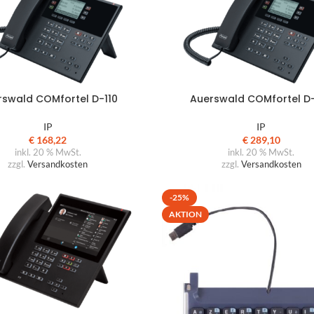
rswald COMfortel D-110
Auerswald COMfortel D
IP
IP
€
168,22
€
289,10
inkl. 20 % MwSt.
inkl. 20 % MwSt.
zzgl.
Versandkosten
zzgl.
Versandkosten
-25%
AKTION