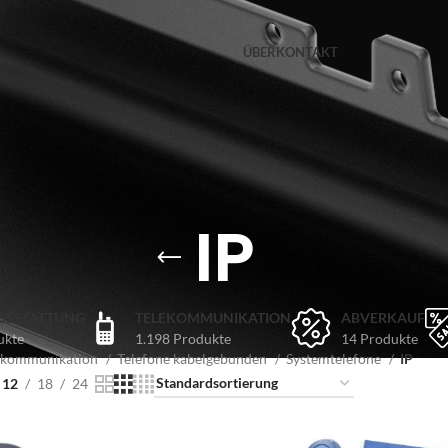
ÜBER
KONTAKT
IP
USSTATTUNG
TELEKOMMUNIKATION
ABVERKAUF
ukte
1.198 Produkte
14 Produkte
ekommunikation
Telefone kabelgebunden
Systemtelefone
IP
12
18
24