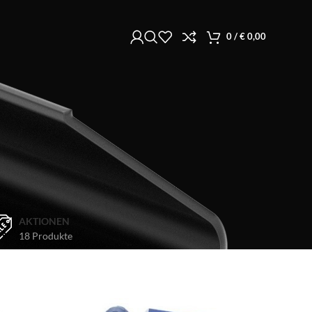
0
/
€
0,00
AKTIONEN
18 Produkte