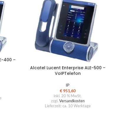
LE-400 –
Alcatel Lucent Enterprise ALE-500 –
VoIPTelefon
IP
€
951,60
inkl. 20 % MwSt.
e
zzgl.
Versandkosten
Lieferzeit:
ca. 10 Werktage