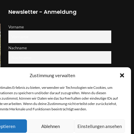
Newsletter - Anmeldung
Vorname
Nachname
E-Mail-Adresse
Zustimmung verwalten
ptimales Erlebnis zu bieten, verwenden wir Technologien wie Cookies, um
Hiermit akzeptiere ich die Datenschutzbestimmungen
ationen zu speichern und/oder darauf zuzugreifen. Wenn du diesen
 zustimmst, können wir Daten wie das Surfverhalten oder eindeutige IDs auf
te verarbeiten. Wenn du deine Zustimmung nicht erteilst oder zurückziehst,
immte Merkmale und Funktionen beeinträchtigt werden.
ptieren
Ablehnen
Einstellungen ansehen