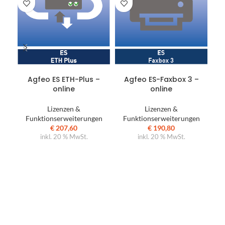
IN DEN WARENKORB
IN DEN WARENKORB
Ag
Agfeo ES ETH-Plus –
Agfeo ES-Faxbox 3 –
online
online
Lizenzen &
Lizenzen &
F
Funktionserweiterungen
Funktionserweiterungen
€
207,60
€
190,80
inkl. 20 % MwSt.
inkl. 20 % MwSt.