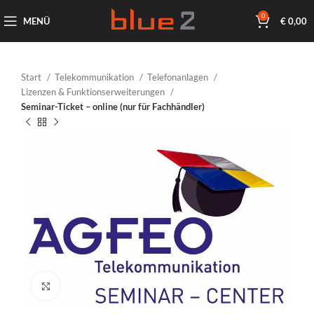
0
MENÜ
€
0,00
Start
Telekommunikation
Telefonanlagen
Lizenzen & Funktionserweiterungen
Seminar-Ticket – online (nur für Fachhändler)
Klicken um zu vergrößern