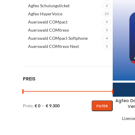
B
Agfeo Schulungsticket
2
Agfeo HyperVoice
25
E
Auerswald COMpact
9
O
Auerswald COMtrexx
5
G
Auerswald COMpact Softphone
4
M
Auerswald COMtrexx Next
5
Sp
Ra
Ar
PREIS
Pr
B
Agfeo Da
Preis:
€ 0
—
€ 9.300
Ver
FILTER
S
Lizenz