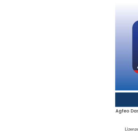
Agfeo Das
Lizenz