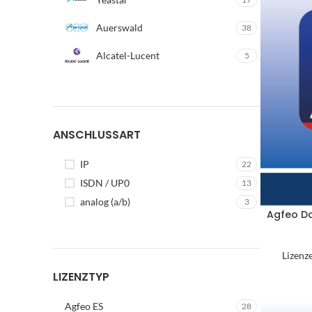
Auerswald
38
Alcatel-Lucent
5
Bü
ANSCHLUSSART
IP
22
B
ISDN / UP0
13
analog (a/b)
3
Bü
Agfeo Da
Be
Fu
Lizenz
L
LIZENZTYP
W
Agfeo ES
28