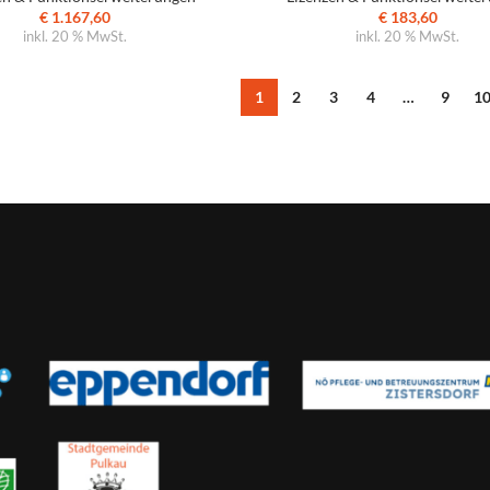
€
1.167,60
€
183,60
inkl. 20 % MwSt.
inkl. 20 % MwSt.
1
2
3
4
…
9
1