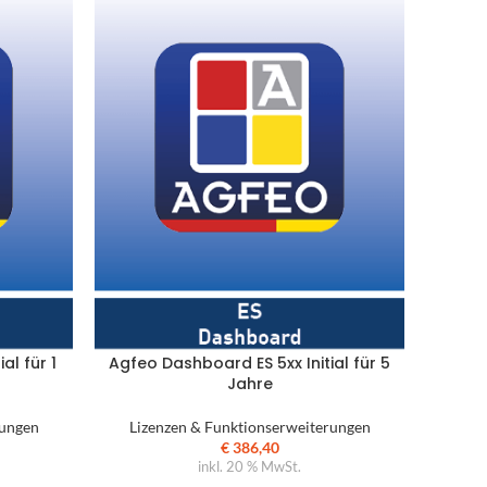
Büroausstattung
Stöbern Sie in unserem aktuell
verfügbaren Produktsortiment
al für 1
Agfeo Dashboard ES 5xx Initial für 5
Jahre
rungen
Lizenzen & Funktionserweiterungen
€
386,40
inkl. 20 % MwSt.