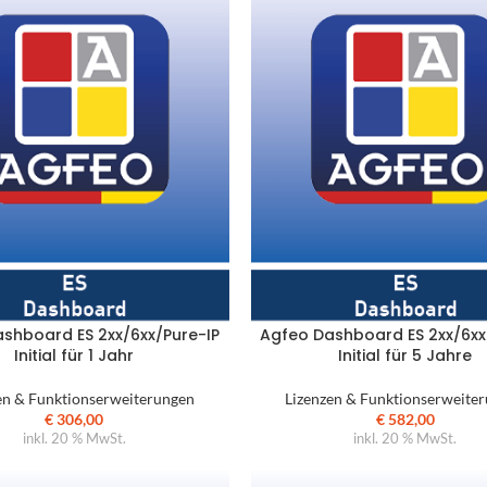
roausstattung
Abverkauf
üromöbel
rodrehsessel
shboard ES 2xx/6xx/Pure-IP
Agfeo Dashboard ES 2xx/6xx
suchersessel
Initial für 1 Jahr
Initial für 5 Jahre
nktionale Drehsessel
en & Funktionserweiterungen
Lizenzen & Funktionserweite
€
306,00
€
582,00
oungemöbel
inkl. 20 % MwSt.
inkl. 20 % MwSt.
artebereichmöbel