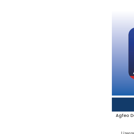
Agfeo Da
Lizenz