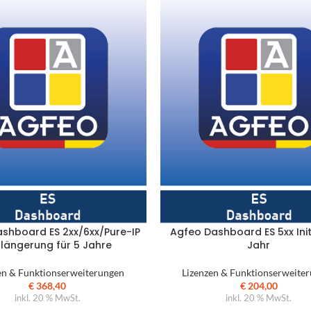
üroküche
mpfangstheken
utdoormöbel
arderobensysteme
ülltrennsysteme
inde
umakustik | Mooswall
beitsplatzoptimierung
äsentationstechnik
eleuchtungen
shboard ES 2xx/6xx/Pure-IP
Agfeo Dashboard ES 5xx Initi
längerung für 5 Jahre
Jahr
chauraum
en & Funktionserweiterungen
Lizenzen & Funktionserweite
€
368,40
€
204,00
inkl. 20 % MwSt.
inkl. 20 % MwSt.