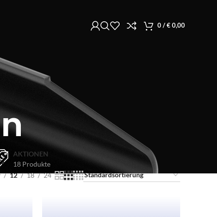
0
/
€
0,00
en
AKTIONEN
18 Produkte
9
12
18
24