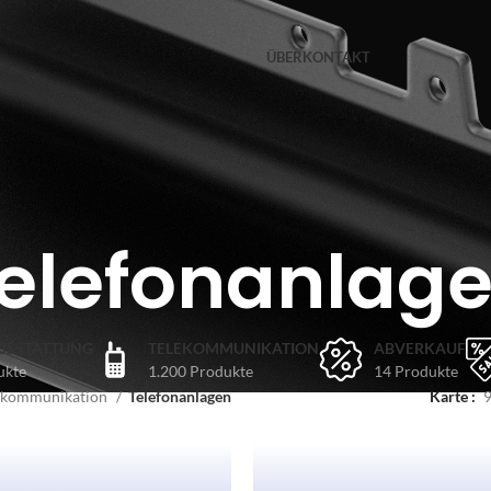
ÜBER
KONTAKT
elefonanlag
USSTATTUNG
TELEKOMMUNIKATION
ABVERKAUF
ukte
1.200 Produkte
14 Produkte
ekommunikation
Telefonanlagen
Karte