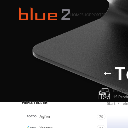
HOME
SHOP
PORTFOLIO
T
BÜROA
15 Prod
HERSTELLER
Start
Tel
Agfeo
70
Yeastar
17