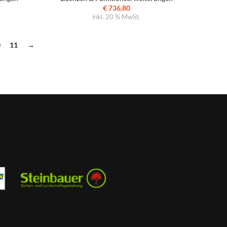
€
736,80
inkl. 20 % MwSt.
0
11
→