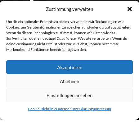
Zustimmung verwalten
Um dir ein optimales Erlebnis zu bieten, verwenden wir Technologien wie
Cookies, um Geräteinformationen zu speichern und/oder darauf zuzugreifen.
Wenn du diesen Technologien zustimmst, können wir Daten wie das
Surfverhalten oder eindeutige IDs auf dieser Website verarbeiten. Wenn du
deine Zustimmung nicht erteilst oder zurückziehst, können bestimmte
Merkmale und Funktionen beeinträchtigt werden.
Downloads
Akzeptieren
Ablehnen
Einstellungen ansehen
0
Cookie-Richtlinie
Datenschutzerklärung
Impressum
Shop
Wunschliste
Warenkorb
Mein Konto