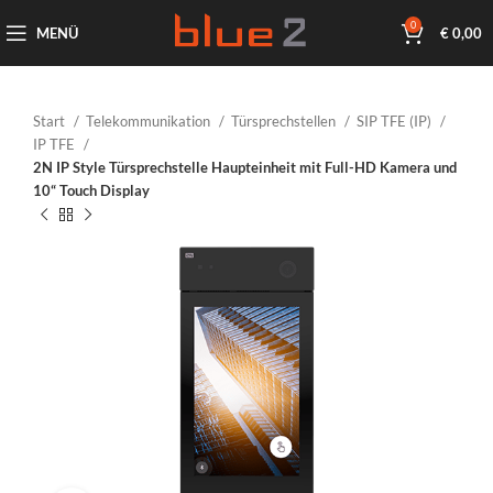
0
MENÜ
€
0,00
Start
Telekommunikation
Türsprechstellen
SIP TFE (IP)
IP TFE
2N IP Style Türsprechstelle Haupteinheit mit Full-HD Kamera und
10“ Touch Display