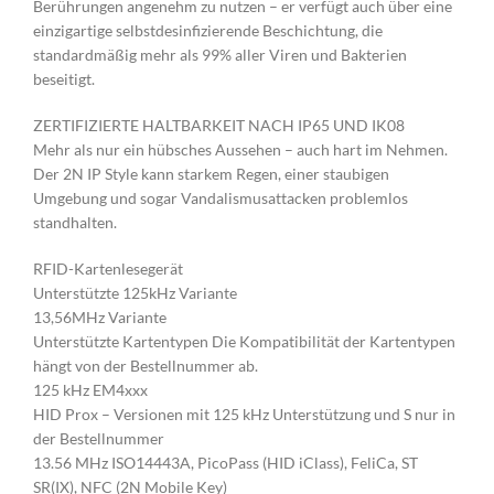
Berührungen angenehm zu nutzen – er verfügt auch über eine
einzigartige selbstdesinfizierende Beschichtung, die
standardmäßig mehr als 99% aller Viren und Bakterien
beseitigt.
ZERTIFIZIERTE HALTBARKEIT NACH IP65 UND IK08
Mehr als nur ein hübsches Aussehen – auch hart im Nehmen.
Der 2N IP Style kann starkem Regen, einer staubigen
Umgebung und sogar Vandalismusattacken problemlos
standhalten.
RFID-Kartenlesegerät
Unterstützte 125kHz Variante
13,56MHz Variante
Unterstützte Kartentypen Die Kompatibilität der Kartentypen
hängt von der Bestellnummer ab.
125 kHz EM4xxx
HID Prox – Versionen mit 125 kHz Unterstützung und S nur in
der Bestellnummer
13.56 MHz ISO14443A, PicoPass (HID iClass), FeliCa, ST
SR(IX), NFC (2N Mobile Key)