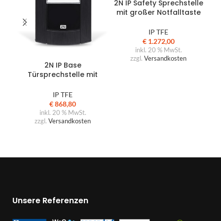
2N IP Safety Sprechstelle
mit großer Notfalltaste
Tür
IP TFE
€
1.272,00
inkl. 20 % MwSt.
IN DEN WARENKORB
zzgl.
Versandkosten
2N IP Base
Türsprechstelle mit
Kamera, schwarz
IP TFE
€
868,80
inkl. 20 % MwSt.
zzgl.
Versandkosten
Unsere Referenzen