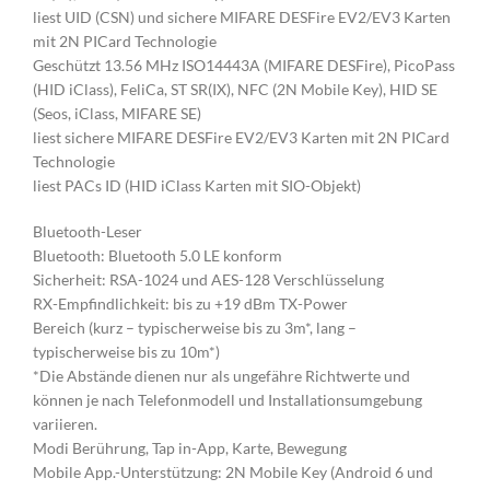
liest UID (CSN) und sichere MIFARE DESFire EV2/EV3 Karten
mit 2N PICard Technologie
Geschützt 13.56 MHz ISO14443A (MIFARE DESFire), PicoPass
(HID iClass), FeliCa, ST SR(IX), NFC (2N Mobile Key), HID SE
(Seos, iClass, MIFARE SE)
liest sichere MIFARE DESFire EV2/EV3 Karten mit 2N PICard
Technologie
liest PACs ID (HID iClass Karten mit SIO-Objekt)
Bluetooth-Leser
Bluetooth: Bluetooth 5.0 LE konform
Sicherheit: RSA-1024 und AES-128 Verschlüsselung
RX-Empfindlichkeit: bis zu +19 dBm TX-Power
Bereich (kurz – typischerweise bis zu 3m*, lang –
typischerweise bis zu 10m*)
*Die Abstände dienen nur als ungefähre Richtwerte und
können je nach Telefonmodell und Installationsumgebung
variieren.
Modi Berührung, Tap in-App, Karte, Bewegung
Mobile App.-Unterstützung: 2N Mobile Key (Android 6 und