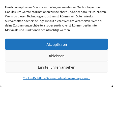
Um dir ein optimales Erlebnis zu bieten, verwenden wir Technologien wie
Cookies, um Geräteinformationen zu speichern und/oder darauf zuzugreifen.
Newsletter - Anmeldung
Wenn du diesen Technologien zustimmst, können wir Daten wie das
Surfverhalten oder eindeutige IDs auf dieser Website verarbeiten. Wenn du
deine Zustimmung nicht erteilst oder zurückziehst, können bestimmte
Vorname
Merkmale und Funktionen beeinträchtigt werden.
Akzeptieren
Nachname
Ablehnen
E-Mail-Adresse
Einstellungen ansehen
0
Cookie-Richtlinie
Datenschutzerklärung
Impressum
Hiermit akzeptiere ich die Datenschutzbestimmungen
Shop
Wunschliste
Warenkorb
Mein Konto