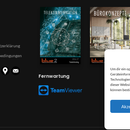
zerklärung
bedingungen
Um dir ein o
Geräteinform
Fernwartung
Technologien
dieser Websi
können best
Akze