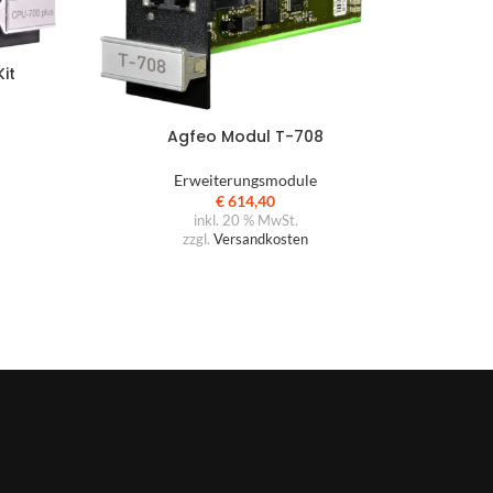
it
Agfeo Modul T-708
Erweiterungsmodule
€
614,40
inkl. 20 % MwSt.
zzgl.
Versandkosten