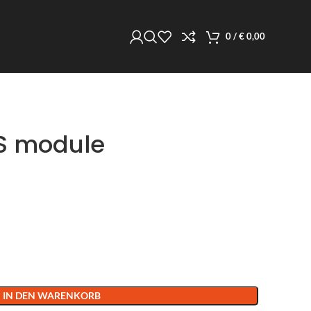
0
/
€
0,00
S module
IN DEN WARENKORB