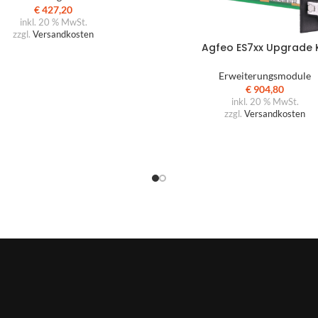
€
427,20
inkl. 20 % MwSt.
zzgl.
Versandkosten
Agfeo ES7xx Upgrade K
Erweiterungsmodule
€
904,80
inkl. 20 % MwSt.
zzgl.
Versandkosten