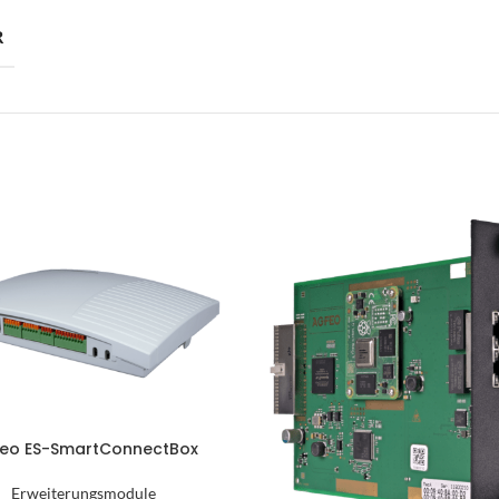
üroküche
R
mpfangstheken
utdoormöbel
arderobensysteme
ülltrennsysteme
inde
umakustik | Mooswall
beitsplatzoptimierung
äsentationstechnik
eleuchtungen
chauraum
eo ES-SmartConnectBox
Erweiterungsmodule