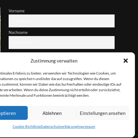
Vorname
Nachname
E-Mail-Adresse
Zustimmung verwalten
ptimales Erlebnis zu bieten, verwenden wir Technologien wie Cookies, um
Hiermit akzeptiere ich die Datenschutzbestimmungen
ationen zu speichern und/oder darauf zuzugreifen. Wenn du diesen
 zustimmst, können wir Daten wie das Surfverhalten oder eindeutige IDs auf
te verarbeiten. Wenn du deine Zustimmung nicht erteilst oder zurückziehst,
immte Merkmale und Funktionen beeinträchtigt werden.
ptieren
Ablehnen
Einstellungen ansehen
Cookie-Richtlinie
Datenschutzerklärung
Impressum