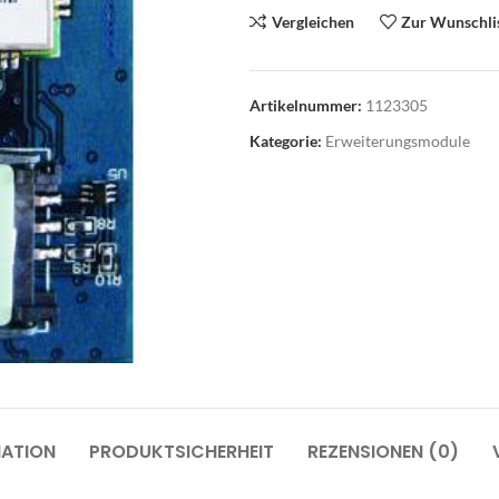
Vergleichen
Zur Wunschli
Artikelnummer:
1123305
Kategorie:
Erweiterungsmodule
roausstattung
Abverkauf
üromöbel
rodrehsessel
suchersessel
nktionale Drehsessel
oungemöbel
MATION
PRODUKTSICHERHEIT
REZENSIONEN (0)
artebereichmöbel