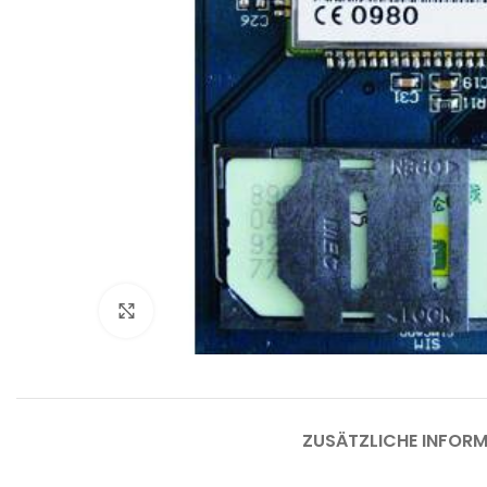
Bü
B
Klicken um zu vergrößern
Bü
Be
Fu
L
ZUSÄTZLICHE INFOR
W