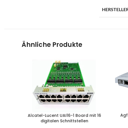
B
HERSTELLE
E
O
G
M
Ähnliche Produkte
Sp
Ra
Ar
Pr
B
S
Agf
Alcatel-Lucent UAI16-1 Board mit 16
digitalen Schnittstellen