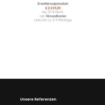
Erweiterungsmodule
€
2.119,20
inkl. 20 % MwSt.
zzgl.
Versandkosten
Lieferzeit:
ca. 3-4 Werktage
Unsere Referenzen