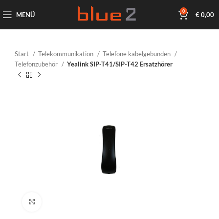
0
MENÜ
€
0,00
Start
Telekommunikation
Telefone kabelgebunden
Telefonzubehör
Yealink SIP-T41/SIP-T42 Ersatzhörer
Klicken um zu vergrößern