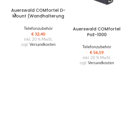
IN DEN WARENKORB
Auerswald COMfortel D-
Mount (Wandhalterung
D-100/D-110/D-200/D-
IN DEN WARENKORB
210/D-400)
Telefonzubehör
Auerswald COMfortel
A
€
32,40
PoE-1000
X
inkl. 20 % MwSt.
zzgl.
Versandkosten
Telefonzubehör
€
56,59
inkl. 20 % MwSt.
zzgl.
Versandkosten