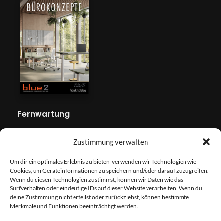
Fernwartung
Zustimmung verwalten
Um dir ein optimales Erlebnis zu bieten, verwenden wir Technologien wie
Cookies, um Geräteinformationen zu speichern und/oder darauf zuzugreifen.
Wenn du diesen Technologien zustimmst, können wir Daten wie das
Surfverhalten oder eindeutige IDs auf dieser Website verarbeiten. Wenn du
deine Zustimmung nicht erteilst oder zurückziehst, können bestimmte
Merkmale und Funktionen beeinträchtigt werden.
Newsletter - Anmeldung