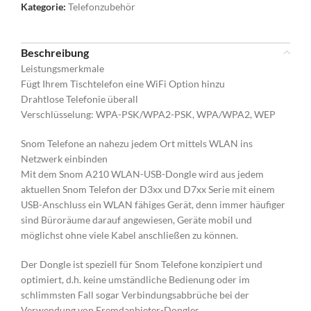
Kategorie:
Telefonzubehör
Beschreibung
Leistungsmerkmale
Fügt Ihrem Tischtelefon eine WiFi Option hinzu
Drahtlose Telefonie überall
Verschlüsselung: WPA-PSK/WPA2-PSK, WPA/WPA2, WEP
Snom Telefone an nahezu jedem Ort mittels WLAN ins
Netzwerk einbinden
Mit dem Snom A210 WLAN-USB-Dongle wird aus jedem
aktuellen Snom Telefon der D3xx und D7xx Serie mit einem
USB-Anschluss ein WLAN fähiges Gerät, denn immer häufiger
sind Büroräume darauf angewiesen, Geräte mobil und
möglichst ohne viele Kabel anschließen zu können.
Der Dongle ist speziell für Snom Telefone konzipiert und
optimiert, d.h. keine umständliche Bedienung oder im
schlimmsten Fall sogar Verbindungsabbrüche bei der
Verwendung von Fremdanbieter-Dongles.