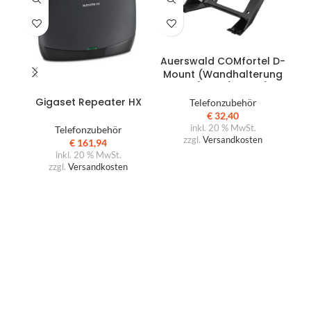
IN DEN WARENKORB
Auerswald COMfortel D-
Mount (Wandhalterung
D-100/D-110/D-200/D-
IN DEN WARENKORB
210/D-400)
Gigaset Repeater HX
Telefonzubehör
Au
€
32,40
St
inkl. 20 % MwSt.
Telefonzubehör
zzgl.
Versandkosten
€
161,94
inkl. 20 % MwSt.
zzgl.
Versandkosten