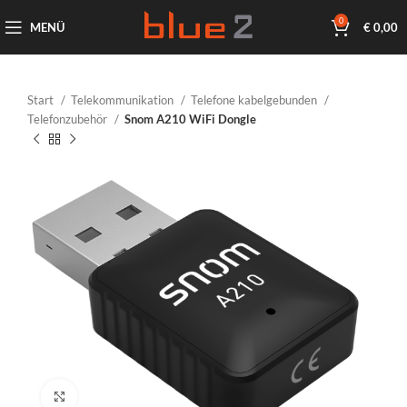
0
MENÜ
€
0,00
Start
Telekommunikation
Telefone kabelgebunden
Telefonzubehör
Snom A210 WiFi Dongle
Klicken um zu vergrößern