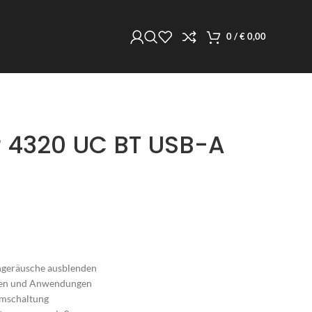
0
/
€
0,00
r 4320 UC BT USB-A
ngeräusche ausblenden
äten und Anwendungen
mmschaltung