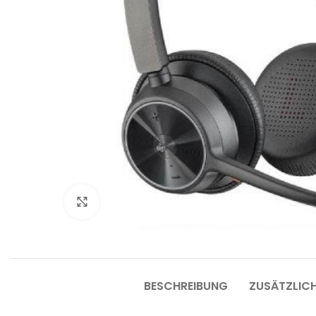
Bü
B
Klicken um zu vergrößern
Bü
Be
Fu
L
BESCHREIBUNG
ZUSÄTZLIC
W