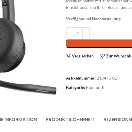
Musik in Stereo mit automatischer 
Einstellungen an Ihren Bedarf anpas
Verfügbar bei Nachbestellung
Alternative:
roausstattung
Vergleichen
Zur Wunschli
Abverkauf
üromöbel
Artikelnummer:
218475-01
rodrehsessel
Kategorie:
Bluetooth
suchersessel
nktionale Drehsessel
oungemöbel
HE INFORMATION
PRODUKTSICHERHEIT
REZENSIONE
artebereichmöbel