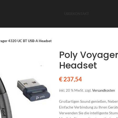
ÜBER
KONTAKT
yager 4320 UC BT USB-A Headset
Poly Voyage
Headset
€
237,54
inkl. 20 % MwSt.
zzgl.
Versandkosten
Großartigen Sound genießen, Nebe
Einfache Verbindung zu Ihren Ger
Verwenden Sie die intelligente Stu