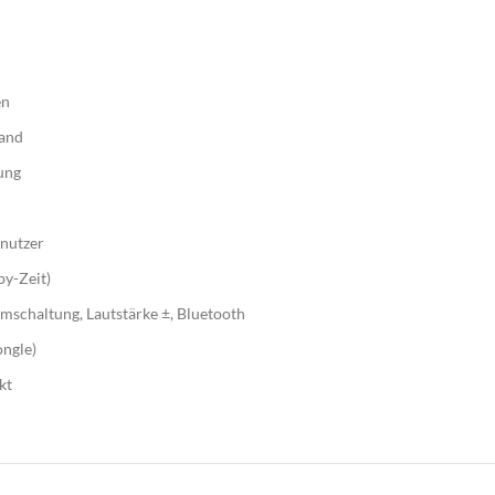
üroküche
mpfangstheken
utdoormöbel
en
arderobensysteme
band
ülltrennsysteme
ung
inde
umakustik | Mooswall
enutzer
beitsplatzoptimierung
by-Zeit)
schaltung, Lautstärke ±, Bluetooth
äsentationstechnik
ongle)
eleuchtungen
kt
chauraum