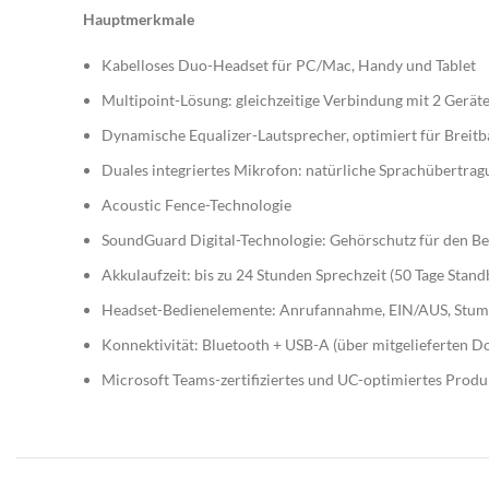
B
Hauptmerkmale
E
Kabelloses Duo-Headset für PC/Mac, Handy und Tablet
O
Multipoint-Lösung: gleichzeitige Verbindung mit 2 Gerät
G
Dynamische Equalizer-Lautsprecher, optimiert für Breit
M
Duales integriertes Mikrofon: natürliche Sprachübertrag
Sp
Acoustic Fence-Technologie
Ra
SoundGuard Digital-Technologie: Gehörschutz für den B
Ar
Akkulaufzeit: bis zu 24 Stunden Sprechzeit (50 Tage Stand
Headset-Bedienelemente: Anrufannahme, EIN/AUS, Stumm
Pr
Konnektivität: Bluetooth + USB-A (über mitgelieferten D
B
Microsoft Teams-zertifiziertes und UC-optimiertes Produ
S