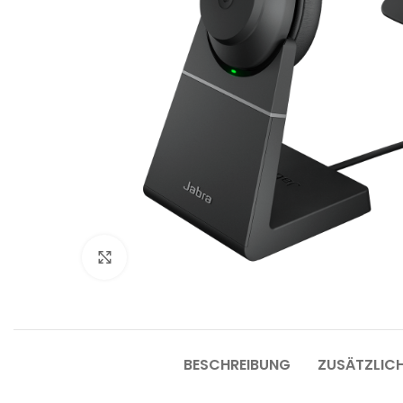
Bü
B
Klicken um zu vergrößern
Bü
Be
Fu
L
BESCHREIBUNG
ZUSÄTZLIC
W