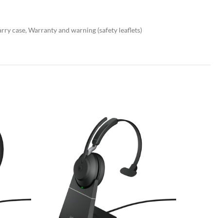
y case, Warranty and warning (safety leaflets)
Büroausstattung
Stöbern Sie in unserem aktuell
verfügbaren Produktsortiment