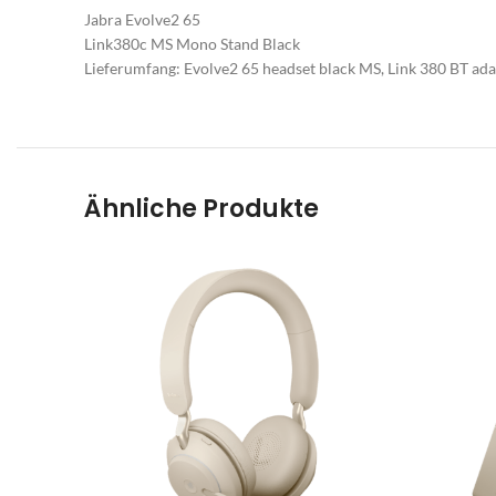
B
Jabra Evolve2 65
Link380c MS Mono Stand Black
E
Lieferumfang: Evolve2 65 headset black MS, Link 380 BT ada
O
G
M
Ähnliche Produkte
Sp
Ra
Ar
Pr
B
S