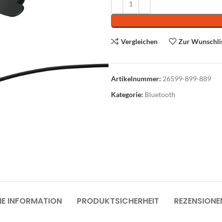
Vergleichen
Zur Wunschli
Artikelnummer:
26599-899-889
roausstattung
Kategorie:
Bluetooth
Abverkauf
üromöbel
rodrehsessel
suchersessel
nktionale Drehsessel
oungemöbel
HE INFORMATION
PRODUKTSICHERHEIT
REZENSIONE
artebereichmöbel