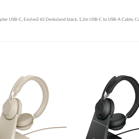
üroküche
mpfangstheken
pter USB-C, Evolve2 65 Deskstand black, 1.2m USB-C to USB-A Cable, Carr
utdoormöbel
arderobensysteme
ülltrennsysteme
inde
umakustik | Mooswall
beitsplatzoptimierung
äsentationstechnik
eleuchtungen
chauraum