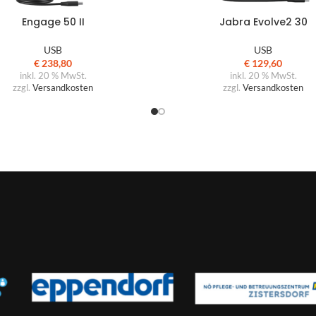
Engage 50 II
Jabra Evolve2 30
USB
USB
€
238,80
€
129,60
inkl. 20 % MwSt.
inkl. 20 % MwSt.
zzgl.
Versandkosten
zzgl.
Versandkosten