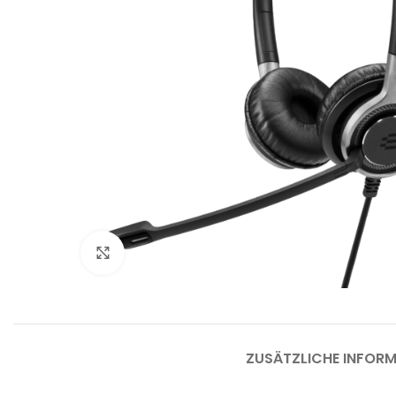
Bü
B
Klicken um zu vergrößern
Bü
Be
Fu
L
ZUSÄTZLICHE INFOR
W