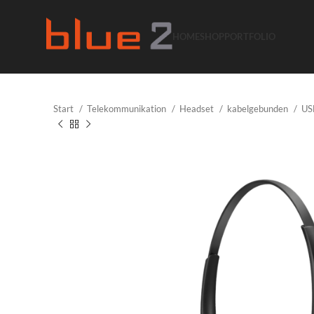
HOME
SHOP
PORTFOLIO
Start
Telekommunikation
Headset
kabelgebunden
US