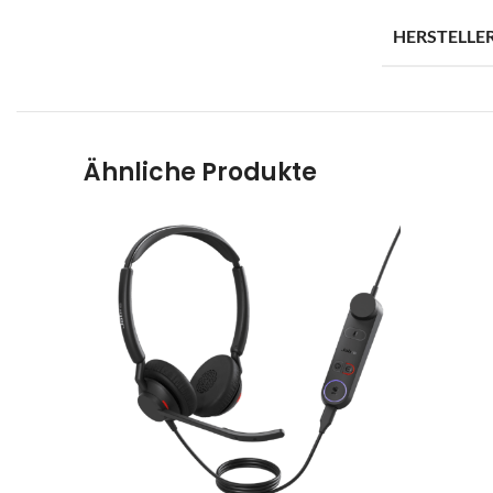
B
HERSTELLE
E
O
G
M
Ähnliche Produkte
Sp
Ra
Ar
Pr
B
S