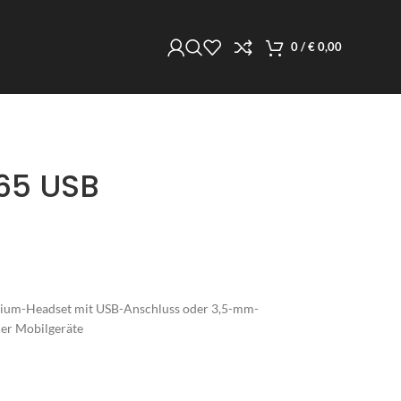
0
/
€
0,00
65 USB
mium-Headset mit USB-Anschluss oder 3,5-mm-
der Mobilgeräte