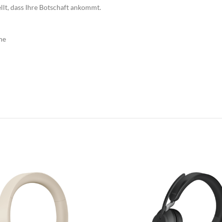
üroküche
lt, dass Ihre Botschaft ankommt.
mpfangstheken
he
utdoormöbel
arderobensysteme
ülltrennsysteme
inde
umakustik | Mooswall
beitsplatzoptimierung
äsentationstechnik
eleuchtungen
chauraum