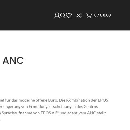
0
/
€
0,00
T ANC
set für das moderne offene Büro. Die Kombination der EPOS
Verringerung von Ermüdungserscheinungen des Gehirns
en Sprachaufnahme von EPOS AI™ und adaptivem ANC stellt
.