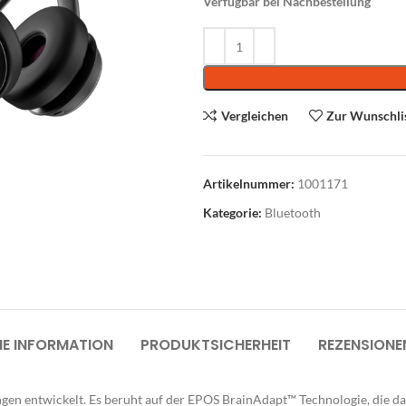
Verfügbar bei Nachbestellung
Alternative:
Vergleichen
Zur Wunschli
roausstattung
Artikelnummer:
1001171
Abverkauf
Kategorie:
Bluetooth
üromöbel
rodrehsessel
suchersessel
nktionale Drehsessel
HE INFORMATION
PRODUKTSICHERHEIT
REZENSIONE
oungemöbel
artebereichmöbel
n entwickelt. Es beruht auf der EPOS BrainAdapt™ Technologie, die 