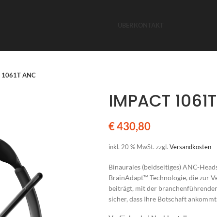
ÜBER
KONTAKT
 1061T ANC
IMPACT 1061
€
430,80
inkl. 20 % MwSt.
zzgl.
Versandkosten
Binaurales (beidseitiges) ANC-Head
BrainAdapt™-Technologie, die zur 
beiträgt, mit der branchenführend
sicher, dass Ihre Botschaft ankommt