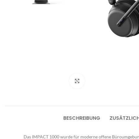
Bü
B
Klicken um zu vergrößern
Bü
Be
Fu
BESCHREIBUNG
ZUSÄTZLIC
L
W
Das IMPACT 1000 wurde für moderne offene Büroumgebunge