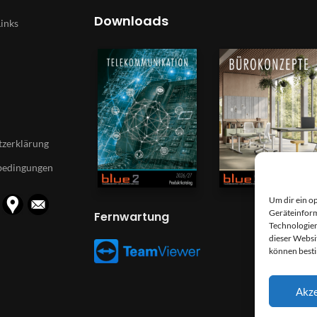
Downloads
Links
zerklärung
bedingungen
Um dir ein o
Geräteinform
Fernwartung
Technologien
dieser Websi
können best
Akze