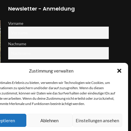
Newsletter - Anmeldung
Vorname
Nachname
E-Mail-Adresse
Zustimmung verwalten
ptimales Erlebnis zu bieten, verwenden wir Technologien wie Cookies, um
Hiermit akzeptiere ich die Datenschutzbestimmungen
ationen zu speichern und/oder darauf zuzugreifen. Wenn du diesen
 zustimmst, können wir Daten wie das Surfverhalten oder eindeutige IDs auf
te verarbeiten. Wenn du deine Zustimmung nicht erteilst oder zurückziehst,
immte Merkmale und Funktionen beeinträchtigt werden.
ptieren
Ablehnen
Einstellungen ansehen