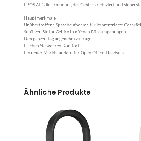
B
EPOS AI™ die Ermüdung des Gehirns reduziert und sicherstel
E
Hauptmerkmale
Unübertroffene Sprachaufnahme für konzentrierte Gespräc
O
Schützen Sie Ihr Gehirn in offenen Büroumgebungen
G
Den ganzen Tag angenehm zu tragen
Erleben Sie wahren Komfort
M
Ein neuer Marktstandard für Open Office-Headsets
Sp
Ra
Ar
Pr
Ähnliche Produkte
B
S