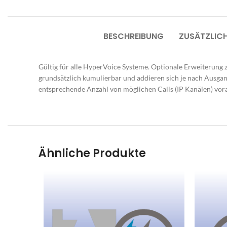
B
E
BESCHREIBUNG
ZUSÄTZLIC
O
G
Gültig für alle HyperVoice Systeme. Optionale Erweiterung 
M
grundsätzlich kumulierbar und addieren sich je nach Ausgan
entsprechende Anzahl von möglichen Calls (IP Kanälen) vora
Sp
Ra
Ar
Pr
Ähnliche Produkte
B
S