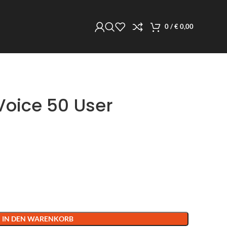
0
/
€
0,00
oice 50 User
IN DEN WARENKORB