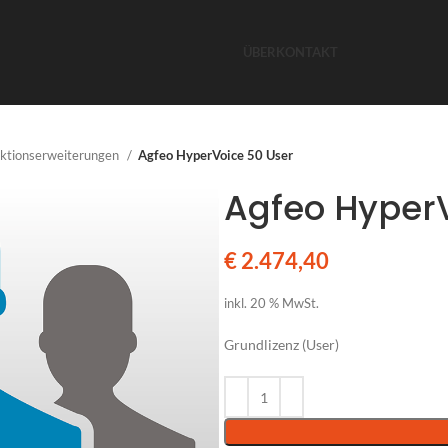
ÜBER
KONTAKT
nktionserweiterungen
Agfeo HyperVoice 50 User
Agfeo HyperV
€
2.474,40
inkl. 20 % MwSt.
Grundlizenz (User)
Alternative: