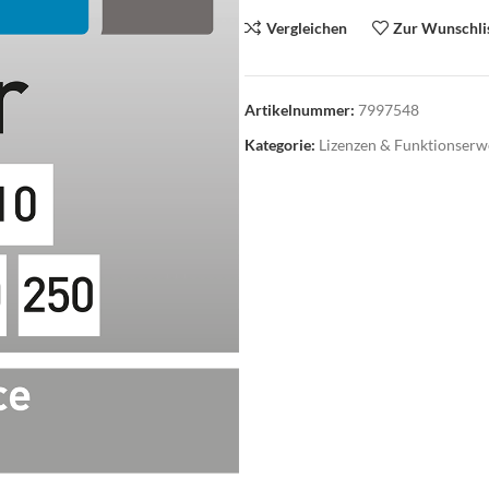
Vergleichen
Zur Wunschli
Artikelnummer:
7997548
Kategorie:
Lizenzen & Funktionserw
roausstattung
Abverkauf
üromöbel
rodrehsessel
suchersessel
nktionale Drehsessel
oungemöbel
artebereichmöbel