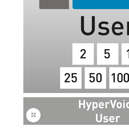
Bü
B
Bü
Be
Fu
L
Klicken um zu vergrößern
W