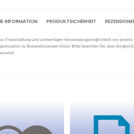
üroküche
mpfangstheken
HE INFORMATION
PRODUKTSICHERHEIT
REZENSIONE
utdoormöbel
arderobensysteme
zur Freischaltung und vollwertigen Verwendungsmöglichkeit von jeweils 5
ülltrennsysteme
gssituation zu Bestandslizenzen hinzu! Bitte beachten Sie, dass die gle
ussetzt.
inde
umakustik | Mooswall
beitsplatzoptimierung
äsentationstechnik
eleuchtungen
chauraum