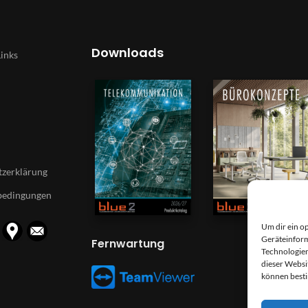
Downloads
Links
zerklärung
bedingungen
Um dir ein o
Geräteinform
Fernwartung
Technologien
dieser Websi
können best