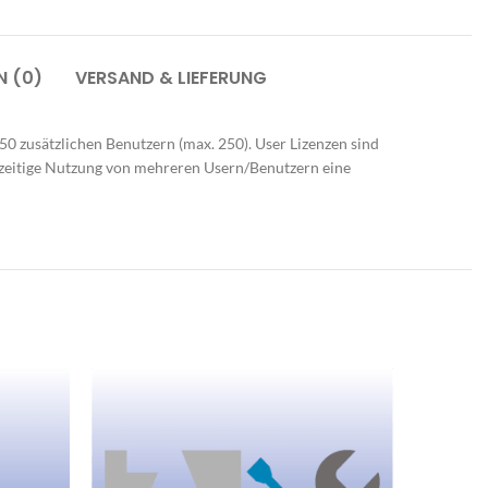
N (0)
VERSAND & LIEFERUNG
Büroausstattung
Stöbern Sie in unserem aktuell
0 zusätzlichen Benutzern (max. 250). User Lizenzen sind
verfügbaren Produktsortiment
ichzeitige Nutzung von mehreren Usern/Benutzern eine