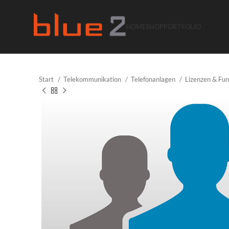
HOME
SHOP
PORTFOLIO
Start
Telekommunikation
Telefonanlagen
Lizenzen & Fu