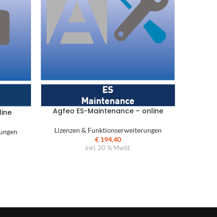
Agfeo ES-Maintenance – online
line
Agfe
Lizenzen & Funktionserweiterungen
rungen
Lizen
€
194,40
inkl. 20 % MwSt.