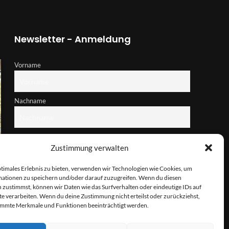
Newsletter - Anmeldung
Vorname
Nachname
E-Mail-Adresse
Zustimmung verwalten
ptimales Erlebnis zu bieten, verwenden wir Technologien wie Cookies, um
Hiermit akzeptiere ich die Datenschutzbestimmungen
ationen zu speichern und/oder darauf zuzugreifen. Wenn du diesen
 zustimmst, können wir Daten wie das Surfverhalten oder eindeutige IDs auf
te verarbeiten. Wenn du deine Zustimmung nicht erteilst oder zurückziehst,
immte Merkmale und Funktionen beeinträchtigt werden.