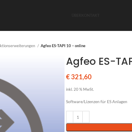
ÜBER
KONTAKT
nktionserweiterungen
Agfeo ES-TAPI 10 – online
Agfeo ES-TAPI
€
321,60
inkl. 20 % MwSt.
Software/Lizenzen für ES Anlagen
Alternative: