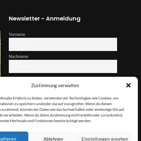
Newsletter - Anmeldung
Vorname
Nachname
E-Mail-Adresse
Zustimmung verwalten
ptimales Erlebnis zu bieten, verwenden wir Technologien wie Cookies, um
Hiermit akzeptiere ich die Datenschutzbestimmungen
ationen zu speichern und/oder darauf zuzugreifen. Wenn du diesen
 zustimmst, können wir Daten wie das Surfverhalten oder eindeutige IDs auf
te verarbeiten. Wenn du deine Zustimmung nicht erteilst oder zurückziehst,
immte Merkmale und Funktionen beeinträchtigt werden.
ptieren
Ablehnen
Einstellungen ansehen