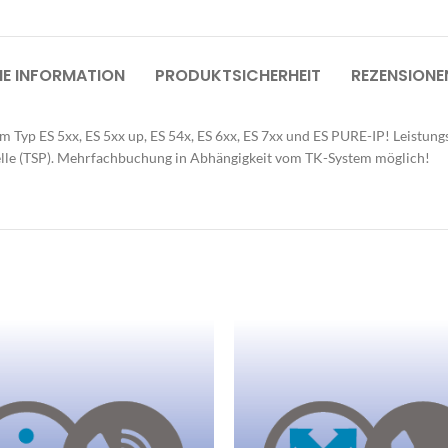
üroküche
mpfangstheken
HE INFORMATION
PRODUKTSICHERHEIT
REZENSIONE
utdoormöbel
arderobensysteme
Typ ES 5xx, ES 5xx up, ES 54x, ES 6xx, ES 7xx und ES PURE-IP! Leistung
ülltrennsysteme
elle (TSP). Mehrfachbuchung in Abhängigkeit vom TK-System möglich!
inde
umakustik | Mooswall
beitsplatzoptimierung
äsentationstechnik
eleuchtungen
chauraum