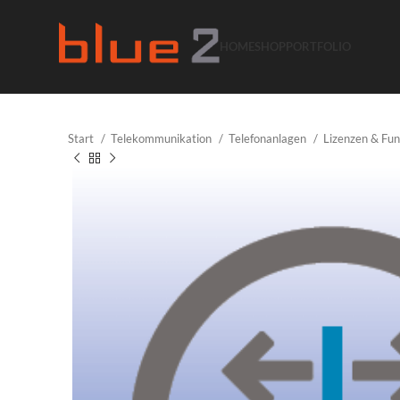
HOME
SHOP
PORTFOLIO
Start
Telekommunikation
Telefonanlagen
Lizenzen & Fu