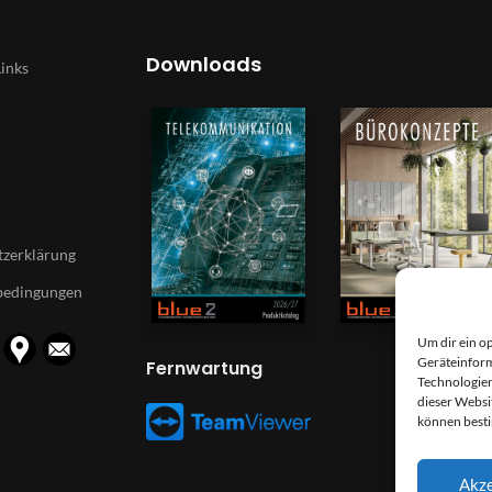
Downloads
Links
zerklärung
bedingungen
Um dir ein o
Geräteinform
Fernwartung
Technologien
dieser Websi
können best
Akze