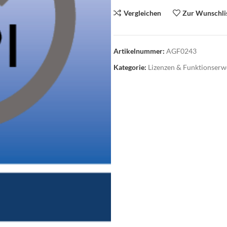
Vergleichen
Zur Wunschli
Artikelnummer:
AGF0243
Kategorie:
Lizenzen & Funktionserw
roausstattung
Abverkauf
üromöbel
rodrehsessel
suchersessel
nktionale Drehsessel
oungemöbel
artebereichmöbel