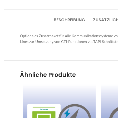
B
E
BESCHREIBUNG
ZUSÄTZLIC
O
G
Optionales Zusatzpaket für alle Kommunikationssysteme vom 
M
Lines zur Umsetzung von CTI-Funktionen via TAPI Schnittst
Sp
Ra
Ar
Ähnliche Produkte
Pr
B
S