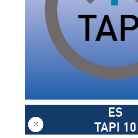
Bü
B
Bü
Be
Fu
L
Klicken um zu vergrößern
W