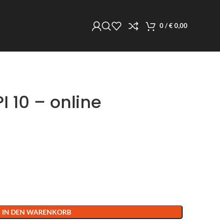
0
/
€
0,00
 10 – online
IN DEN WARENKORB