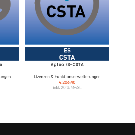
Agf
e
Agfeo ES-CSTA
Lizen
rungen
Lizenzen & Funktionserweiterungen
€
206,40
inkl. 20 % MwSt.