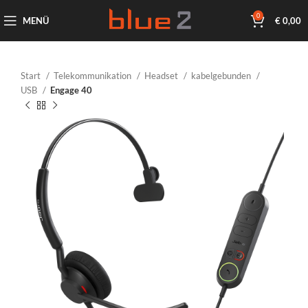
0
MENÜ
€
0,00
Start
Telekommunikation
Headset
kabelgebunden
USB
Engage 40