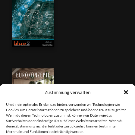
Zustimmung verwalten
Um dir ein optimales Erlebnis zu bieten, verwenden wir Technologien wie
Cookies, um Geräteinformationen zu speichern und/oder darauf zuzugreifen.
Wenn du diesen Technologien zustimmst, können wir Daten wie das
Surfverhalten oder eindeutige IDs auf dieser Website verarbeiten. Wenn du
deine Zustimmung nicht erteilst oder zurückziehst, können bestimmte
Merkmale und Funktionen beeinträchtigt werden.