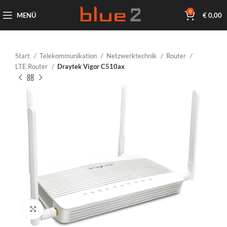
0
MENÜ
€
0,00
Start
Telekommunikation
Netzwerktechnik
Router
LTE Router
Draytek Vigor C510ax
Klicken um zu vergrößern