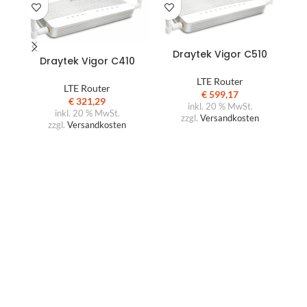
IN DEN WARENKORB
IN DEN WARENKORB
Draytek Vigor C510
D
Draytek Vigor C410
LTE Router
LTE Router
€
599,17
€
321,29
inkl. 20 % MwSt.
inkl. 20 % MwSt.
zzgl.
Versandkosten
zzgl.
Versandkosten