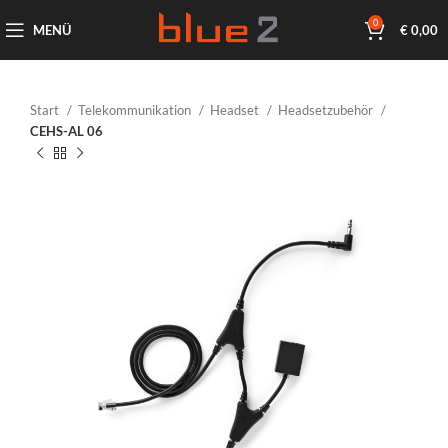
0
MENÜ
€
0,00
Start
Telekommunikation
Headset
Headsetzubehör
CEHS-AL 06