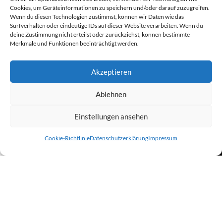
Cookies, um Geräteinformationen zu speichern und/oder darauf zuzugreifen.
Wenn du diesen Technologien zustimmst, können wir Daten wie das
Surfverhalten oder eindeutige IDs auf dieser Website verarbeiten. Wenn du
Fernwartung
deine Zustimmung nicht erteilst oder zurückziehst, können bestimmte
Merkmale und Funktionen beeinträchtigt werden.
Akzeptieren
Ablehnen
Einstellungen ansehen
Newsletter - Anmeldung
0
Cookie-Richtlinie
Datenschutzerklärung
Impressum
Shop
Wunschliste
Warenkorb
Mein Konto
Vorname
Nachname