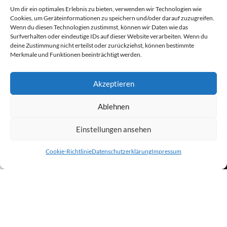
Um dir ein optimales Erlebnis zu bieten, verwenden wir Technologien wie
Cookies, um Geräteinformationen zu speichern und/oder darauf zuzugreifen.
Wenn du diesen Technologien zustimmst, können wir Daten wie das
Surfverhalten oder eindeutige IDs auf dieser Website verarbeiten. Wenn du
Fernwartung
deine Zustimmung nicht erteilst oder zurückziehst, können bestimmte
Merkmale und Funktionen beeinträchtigt werden.
Akzeptieren
Ablehnen
Einstellungen ansehen
Newsletter - Anmeldung
0
Cookie-Richtlinie
Datenschutzerklärung
Impressum
Shop
Wunschliste
Warenkorb
Mein Konto
Vorname
Nachname