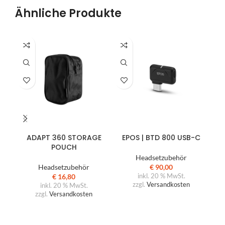
Ähnliche Produkte
IN DEN WARENKORB
IN DEN WARENKORB
ADAPT 360 STORAGE
EPOS | BTD 800 USB-C
A
POUCH
Headsetzubehör
Headsetzubehör
€
90,00
€
16,80
inkl. 20 % MwSt.
zzgl.
Versandkosten
inkl. 20 % MwSt.
zzgl.
Versandkosten