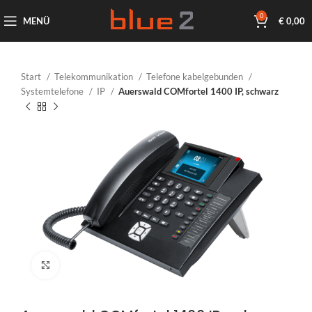
0
MENÜ
€
0,00
Start
Telekommunikation
Telefone kabelgebunden
Systemtelefone
IP
Auerswald COMfortel 1400 IP, schwarz
Klicken um zu vergrößern