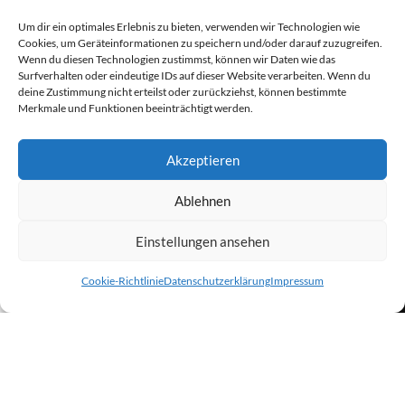
Um dir ein optimales Erlebnis zu bieten, verwenden wir Technologien wie
Cookies, um Geräteinformationen zu speichern und/oder darauf zuzugreifen.
Wenn du diesen Technologien zustimmst, können wir Daten wie das
Fernwartung
Surfverhalten oder eindeutige IDs auf dieser Website verarbeiten. Wenn du
deine Zustimmung nicht erteilst oder zurückziehst, können bestimmte
Merkmale und Funktionen beeinträchtigt werden.
Akzeptieren
Ablehnen
Einstellungen ansehen
Newsletter - Anmeldung
0
Cookie-Richtlinie
Datenschutzerklärung
Impressum
Shop
Wunschliste
Warenkorb
Mein Konto
Vorname
Nachname