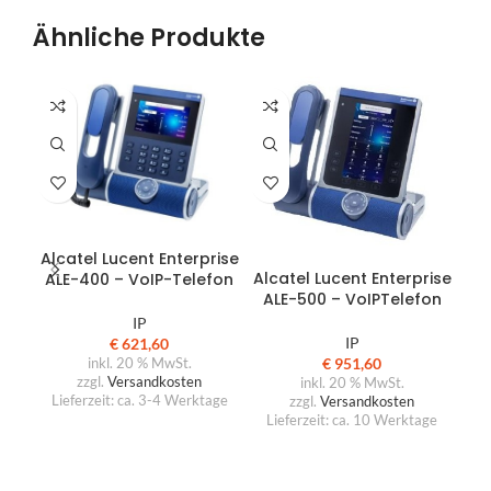
Ähnliche Produkte
IN DEN WARENKORB
Au
Alcatel Lucent Enterprise
IN DEN WARENKORB
Alcatel Lucent Enterprise
ALE-400 – VoIP-Telefon
ALE-500 – VoIPTelefon
IP
IP
€
621,60
€
951,60
inkl. 20 % MwSt.
zzgl.
Versandkosten
inkl. 20 % MwSt.
Lieferzeit:
ca. 3-4 Werktage
zzgl.
Versandkosten
Lieferzeit:
ca. 10 Werktage