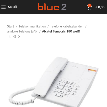
0
MENÜ
€
0,00
Start
Telekommunikation
Telefone kabelgebunden
analoge Telefone (a/b)
Alcatel Temporis 180 weiß