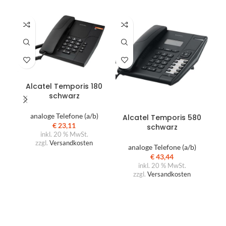
A
IN DEN WARENKORB
Alcatel Temporis 180
schwarz
IN DEN WARENKORB
analoge Telefone (a/b)
Alcatel Temporis 580
€
23,11
schwarz
inkl. 20 % MwSt.
zzgl.
Versandkosten
analoge Telefone (a/b)
€
43,44
inkl. 20 % MwSt.
zzgl.
Versandkosten