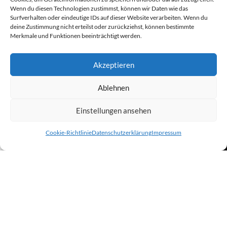
Wenn du diesen Technologien zustimmst, können wir Daten wie das
Surfverhalten oder eindeutige IDs auf dieser Website verarbeiten. Wenn du
deine Zustimmung nicht erteilst oder zurückziehst, können bestimmte
Fernwartung
Merkmale und Funktionen beeinträchtigt werden.
Akzeptieren
Ablehnen
Einstellungen ansehen
0
Cookie-Richtlinie
Datenschutzerklärung
Impressum
Newsletter - Anmeldung
Shop
Wunschliste
Warenkorb
Mein Konto
Vorname
Nachname