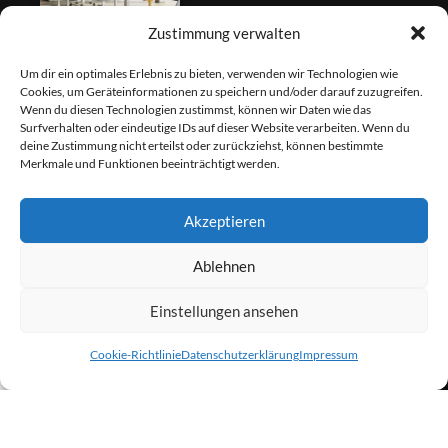
Zustimmung verwalten
Um dir ein optimales Erlebnis zu bieten, verwenden wir Technologien wie
Cookies, um Geräteinformationen zu speichern und/oder darauf zuzugreifen.
Fernwartung
Wenn du diesen Technologien zustimmst, können wir Daten wie das
Surfverhalten oder eindeutige IDs auf dieser Website verarbeiten. Wenn du
deine Zustimmung nicht erteilst oder zurückziehst, können bestimmte
Merkmale und Funktionen beeinträchtigt werden.
Akzeptieren
Ablehnen
Newsletter - Anmeldung
Einstellungen ansehen
0
Cookie-Richtlinie
Datenschutzerklärung
Impressum
Vorname
Shop
Wunschliste
Warenkorb
Mein Konto
Nachname