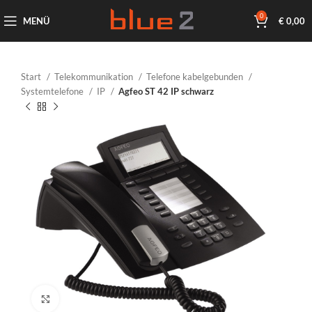
0
MENÜ
€
0,00
Start
Telekommunikation
Telefone kabelgebunden
Systemtelefone
IP
Agfeo ST 42 IP schwarz
Klicken um zu vergrößern