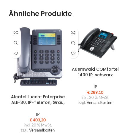
Ähnliche Produkte
IN DEN WARENKORB
Auerswald COMfortel
A
1400 IP, schwarz
IP
IN DEN WARENKORB
€
289,10
Alcatel Lucent Enterprise
inkl. 20 % MwSt.
ALE-30, IP-Telefon, Grau,
zzgl.
Versandkosten
IP
€
403,20
inkl. 20 % MwSt.
zzgl.
Versandkosten