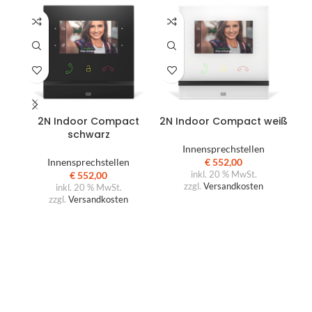
IN DEN WARENKORB
IN DEN WARENKORB
2N Indoor Compact
2N Indoor Compact weiß
schwarz
I
V
Innensprechstellen
Innensprechstellen
€
552,00
€
552,00
inkl. 20 % MwSt.
zzgl.
Versandkosten
inkl. 20 % MwSt.
zzgl.
Versandkosten