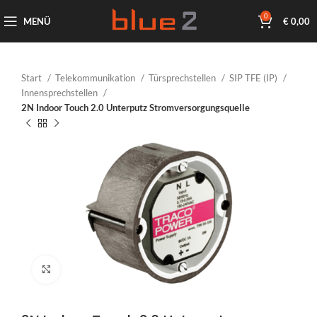
0
MENÜ
€
0,00
Start
Telekommunikation
Türsprechstellen
SIP TFE (IP)
Innensprechstellen
2N Indoor Touch 2.0 Unterputz Stromversorgungsquelle
Klicken um zu vergrößern