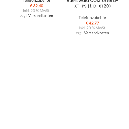
Telefonzubehör
Auerswald COMfortel D-
Au
€
32,40
XT-PS (f. D-XT20)
inkl. 20 % MwSt.
zzgl.
Versandkosten
Telefonzubehör
€
42,77
inkl. 20 % MwSt.
zzgl.
Versandkosten