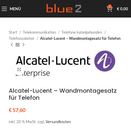
0
MENÜ
€
0,00
Start
Telekommunikation
Telefone kabelgebunden
Telefonzubehör
Alcatel-Lucent – Wandmontagesatz für Telefon
Klicken um zu vergrößern
Alcatel-Lucent – Wandmontagesatz
für Telefon
€
57,60
inkl. 20 % MwSt.
zzgl.
Versandkosten