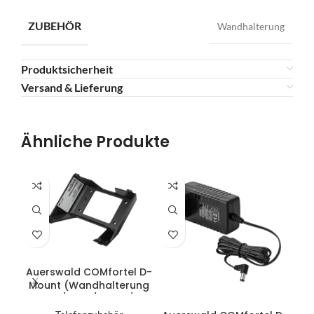
ZUBEHÖR
Wandhalterung
Produktsicherheit
Versand & Lieferung
Ähnliche Produkte
IN DEN WARENKORB
Auerswald COMfortel D-
Mount (Wandhalterung
D-100/D-110/D-200/D-
IN DEN WARENKORB
210/D-400)