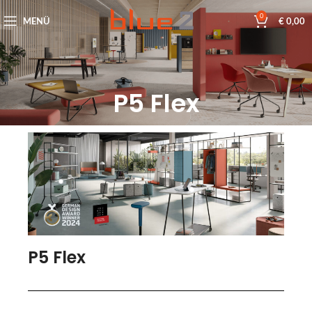
0
MENÜ
€
0,00
P5 Flex
P5 Flex