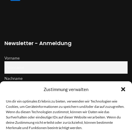
Newsletter - Anmeldung
Vorname
Nachname
Zustimmung verwalten
E-Mail-Adresse
Um dir ein optimales Erlebnis zu bieten, verwenden wir Technologien wie
Cookies, um Geräteinformationen zu speichern und/oder darauf zuzugreifen.
Wenn du diesen Technologien zustimmst, können wir Daten wie das
Surfverhalten oder eindeutige IDs auf dieser Website verarbeiten. Wenn du
Hiermit akzeptiere ich die Datenschutzbestimmungen
deine Zustimmung nicht erteilst oder zurückziehst, können bestimmte
Merkmale und Funktionen beeinträchtigt werden.