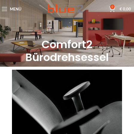
0
MENÜ
€
0,00
Comfort2
Bürodrehsessel