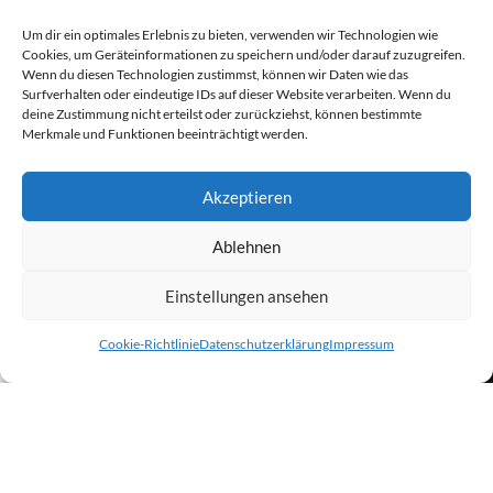
Um dir ein optimales Erlebnis zu bieten, verwenden wir Technologien wie
Cookies, um Geräteinformationen zu speichern und/oder darauf zuzugreifen.
Wenn du diesen Technologien zustimmst, können wir Daten wie das
Surfverhalten oder eindeutige IDs auf dieser Website verarbeiten. Wenn du
deine Zustimmung nicht erteilst oder zurückziehst, können bestimmte
Merkmale und Funktionen beeinträchtigt werden.
Downloads
Akzeptieren
Ablehnen
Einstellungen ansehen
0
Cookie-Richtlinie
Datenschutzerklärung
Impressum
Shop
Sidebar
Wunschliste
Warenkorb
Mein Konto