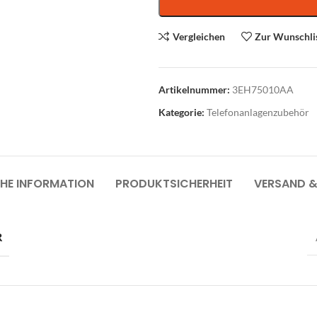
Vergleichen
Zur Wunschli
Artikelnummer:
3EH75010AA
Kategorie:
Telefonanlagenzubehör
roausstattung
Abverkauf
HE INFORMATION
PRODUKTSICHERHEIT
VERSAND &
üromöbel
rodrehsessel
suchersessel
R
nktionale Drehsessel
oungemöbel
artebereichmöbel