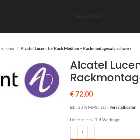
ÜBER
KONTAKT
nzubehör
Alcatel Lucent for Rack Medium – Rackmontagesatz schwarz
Alcatel Luce
Rackmontage
€
72,00
inkl. 20 % MwSt.
zzgl.
Versandkosten
Lieferzeit:
ca. 3-4 Werktage
Alternative: