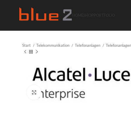
HOME
SHOP
PORTFOLIO
Start
Telekommunikation
Telefonanlagen
Telefonanlage
Klicken um zu vergrößern