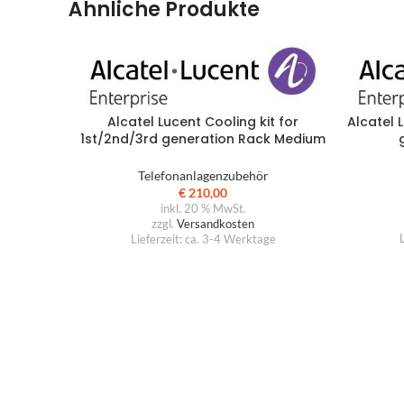
Ähnliche Produkte
B
E
O
G
Alcatel Lucent Cooling kit for
Alcatel 
M
1st/2nd/3rd generation Rack Medium
& Large
Sp
Telefonanlagenzubehör
€
210,00
Ra
inkl. 20 % MwSt.
zzgl.
Versandkosten
Ar
L
Lieferzeit:
ca. 3-4 Werktage
Pr
B
S