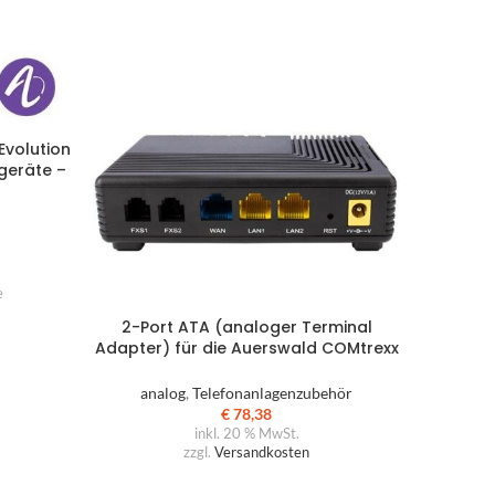
Büroausstattung
Stöbern Sie in unserem aktuell
Evolution
verfügbaren Produktsortiment
geräte –
 (19“)
e
2-Port ATA (analoger Terminal
4-Por
Adapter) für die Auerswald COMtrexx
Adapter)
Serie
analog
,
Telefonanlagenzubehör
ana
€
78,38
inkl. 20 % MwSt.
zzgl.
Versandkosten