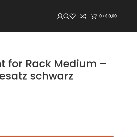
0
/
€
0,00
nt for Rack Medium –
satz schwarz