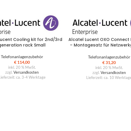
üroküche
mpfangstheken
utdoormöbel
arderobensysteme
Lucent Cooling kit for 2nd/3rd
Alcatel Lucent OXO Connect 
ülltrennsysteme
generation rack Small
– Montagesatz für Netzwerk
Rack montierbar – 48.3 cm
inde
Telefonanlagenzubehör
Telefonanlagenzubehör
€
114,00
€
31,20
umakustik | Mooswall
inkl. 20 % MwSt.
inkl. 20 % MwSt.
zzgl.
Versandkosten
zzgl.
Versandkosten
beitsplatzoptimierung
ieferzeit:
ca. 3-4 Werktage
Lieferzeit:
ca. 10 Werktag
äsentationstechnik
eleuchtungen
chauraum